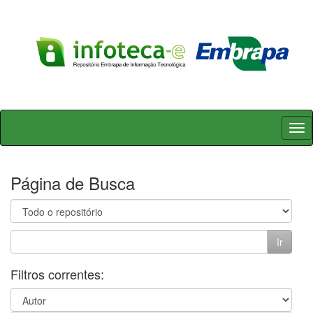
Skip
navigation
Página de Busca
Filtros correntes: