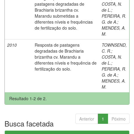
pastagens degradadas de
COSTA, N.
Brachiaria brizantha cv.
de L.
;
Marandu submetidas a
PEREIRA, R.
diferentes níveis e frequências
G. de A.
;
de fertilização do solo.
MENDES, A.
M.
2010
Resposta de pastagens
TOWNSEND,
degradadas de Brachiaria
C. R.
;
brizantha cv. Marandu a
COSTA, N.
diferentes níveis e frequência de
de L.
;
fertilização do solo.
PEREIRA, R.
G. de A.
;
MENDES, A.
M.
Resultado 1-2 de 2.
Anterior
1
Póximo
Busca facetada