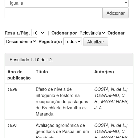
Result./Pág.
|
Ordenar por
Ordenar
Registro(s)
Resultado 1-10 de 12.
Ano de
Título
Autor(es)
publicação
1996
Efeito de níveis de
COSTA, N. de L.
;
nitrogênio e fósforo na
TOWNSEND, C.
recuperação de pastagens
R.
;
MAGALHAES,
de Brachiaria brizantha cv.
J. A.
Marandu.
1997
Avaliação agronômica de
COSTA, N. de L.
;
genótipos de Paspalum em
TOWNSEND, C.
Rondônia.
R.
;
MAGALHAES,