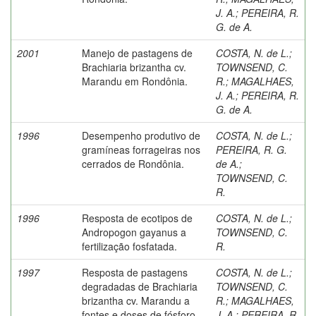
J. A.
;
PEREIRA, R.
G. de A.
2001
Manejo de pastagens de
COSTA, N. de L.
;
Brachiaria brizantha cv.
TOWNSEND, C.
Marandu em Rondônia.
R.
;
MAGALHAES,
J. A.
;
PEREIRA, R.
G. de A.
1996
Desempenho produtivo de
COSTA, N. de L.
;
gramíneas forrageiras nos
PEREIRA, R. G.
cerrados de Rondônia.
de A.
;
TOWNSEND, C.
R.
1996
Resposta de ecotipos de
COSTA, N. de L.
;
Andropogon gayanus a
TOWNSEND, C.
fertilização fosfatada.
R.
1997
Resposta de pastagens
COSTA, N. de L.
;
degradadas de Brachiaria
TOWNSEND, C.
brizantha cv. Marandu a
R.
;
MAGALHAES,
fontes e doses de fósforo.
J. A.
;
PEREIRA, R.