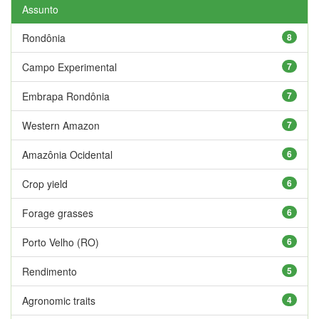
Assunto
Rondônia
8
Campo Experimental
7
Embrapa Rondônia
7
Western Amazon
7
Amazônia Ocidental
6
Crop yield
6
Forage grasses
6
Porto Velho (RO)
6
Rendimento
5
Agronomic traits
4