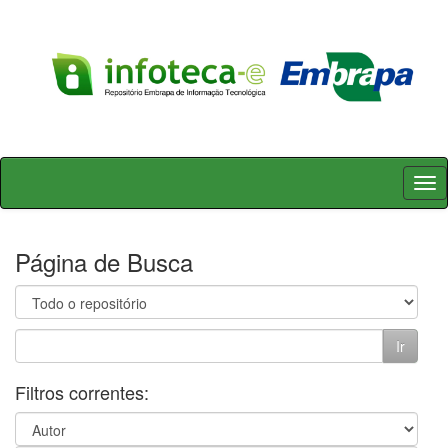
Skip
navigation
Página de Busca
Filtros correntes: