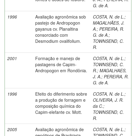
G. de A.
1996
Avaliação agronômica sob
COSTA, N. de L.
;
pastejo de Andropogon
MAGALHÃES, J.
gayanus cv. Planaltina
A.
;
PEREIRA, R.
consorciado com
G. de A.
;
Desmodium ovalifolium.
TOWNSEND, C.
R.
2001
Formação e manejo de
COSTA, N. de L.
;
pastagens de Capim-
TOWNSEND, C.
Andropogon em Rondônia.
R.
;
MAGALHAES,
J. A.
;
PEREIRA, R.
G. de A.
1996
Efeito do diferimento sobre
COSTA, N. de L.
;
a produção de forragem e
OLIVEIRA, J. R.
composição química do
da C.
;
Capim-elefante cv. Mott.
TOWNSEND, C.
R.
2005
Avaliação agronômica de
COSTA, N. de L.
;
genótipos de Brachiaria
TOWNSEND, C.