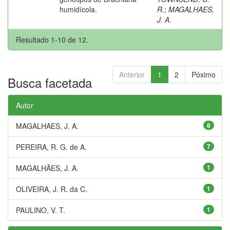
humidícola.
R.
;
MAGALHAES,
J. A.
Resultado 1-10 de 12.
Anterior
1
2
Póximo
Busca facetada
Autor
MAGALHAES, J. A.
8
PEREIRA, R. G. de A.
7
MAGALHÃES, J. A.
1
OLIVEIRA, J. R. da C.
1
PAULINO, V. T.
1