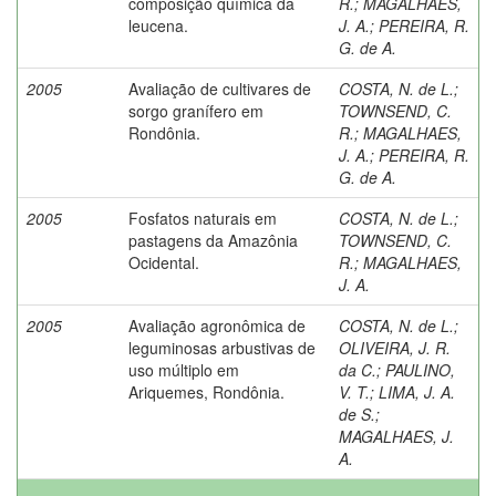
composição química da
R.
;
MAGALHAES,
leucena.
J. A.
;
PEREIRA, R.
G. de A.
2005
Avaliação de cultivares de
COSTA, N. de L.
;
sorgo granífero em
TOWNSEND, C.
Rondônia.
R.
;
MAGALHAES,
J. A.
;
PEREIRA, R.
G. de A.
2005
Fosfatos naturais em
COSTA, N. de L.
;
pastagens da Amazônia
TOWNSEND, C.
Ocidental.
R.
;
MAGALHAES,
J. A.
2005
Avaliação agronômica de
COSTA, N. de L.
;
leguminosas arbustivas de
OLIVEIRA, J. R.
uso múltiplo em
da C.
;
PAULINO,
Ariquemes, Rondônia.
V. T.
;
LIMA, J. A.
de S.
;
MAGALHAES, J.
A.