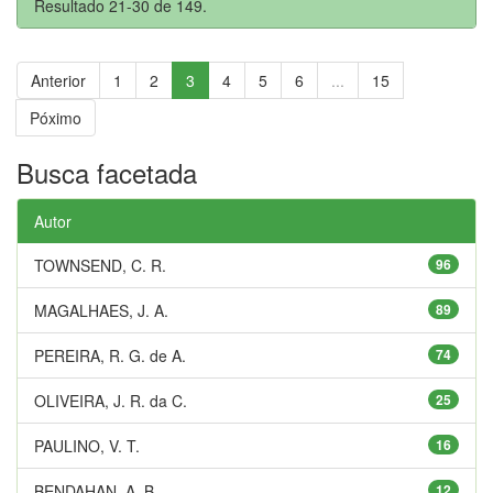
Resultado 21-30 de 149.
Anterior
1
2
3
4
5
6
...
15
Póximo
Busca facetada
Autor
TOWNSEND, C. R.
96
MAGALHAES, J. A.
89
PEREIRA, R. G. de A.
74
OLIVEIRA, J. R. da C.
25
PAULINO, V. T.
16
BENDAHAN, A. B.
12