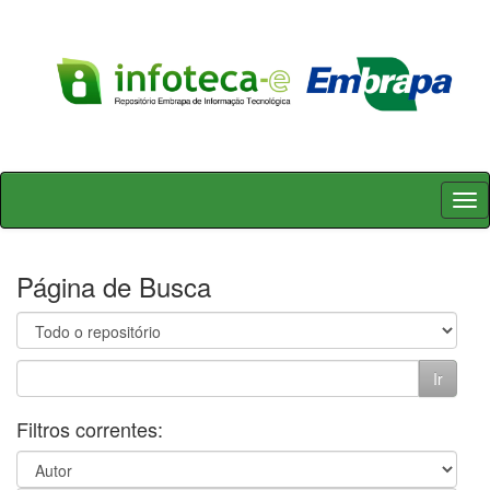
Skip
navigation
Página de Busca
Filtros correntes: