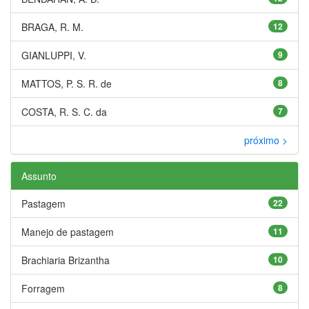
BRAGA, R. M.
12
GIANLUPPI, V.
9
MATTOS, P. S. R. de
8
COSTA, R. S. C. da
7
próximo >
Assunto
Pastagem
22
Manejo de pastagem
11
Brachiaria Brizantha
10
Forragem
8