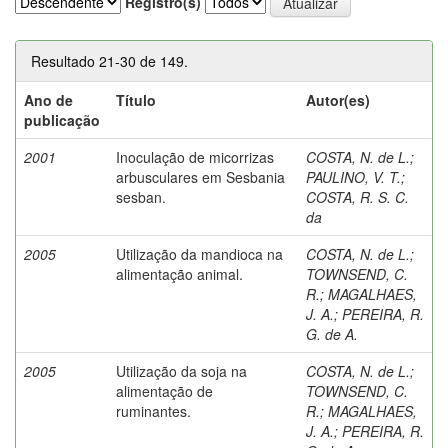
Registro(s)
Resultado 21-30 de 149.
Ano de
Título
Autor(es)
publicação
2001
Inoculação de micorrizas
COSTA, N. de L.
;
arbusculares em Sesbania
PAULINO, V. T.
;
sesban.
COSTA, R. S. C.
da
2005
Utilização da mandioca na
COSTA, N. de L.
;
alimentação animal.
TOWNSEND, C.
R.
;
MAGALHAES,
J. A.
;
PEREIRA, R.
G. de A.
2005
Utilização da soja na
COSTA, N. de L.
;
alimentação de
TOWNSEND, C.
ruminantes.
R.
;
MAGALHAES,
J. A.
;
PEREIRA, R.