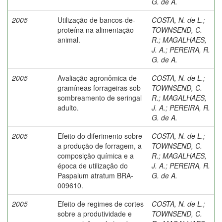
G. de A.
2005
Utilização de bancos-de-
COSTA, N. de L.
;
proteína na alimentação
TOWNSEND, C.
animal.
R.
;
MAGALHAES,
J. A.
;
PEREIRA, R.
G. de A.
2005
Avaliação agronômica de
COSTA, N. de L.
;
gramíneas forrageiras sob
TOWNSEND, C.
sombreamento de seringal
R.
;
MAGALHAES,
adulto.
J. A.
;
PEREIRA, R.
G. de A.
2005
Efeito do diferimento sobre
COSTA, N. de L.
;
a produção de forragem, a
TOWNSEND, C.
composição química e a
R.
;
MAGALHAES,
época de utilização do
J. A.
;
PEREIRA, R.
Paspalum atratum BRA-
G. de A.
009610.
2005
Efeito de regimes de cortes
COSTA, N. de L.
;
sobre a produtividade e
TOWNSEND, C.