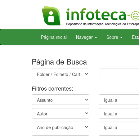
Skip
Página inicial
Navegar
Sobre
Est
navigation
Página de Busca
Filtros correntes: