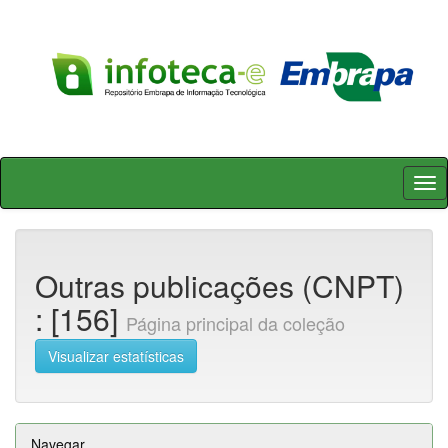
Skip
navigation
Outras publicações (CNPT)
: [156]
Página principal da coleção
Visualizar estatísticas
Navegar