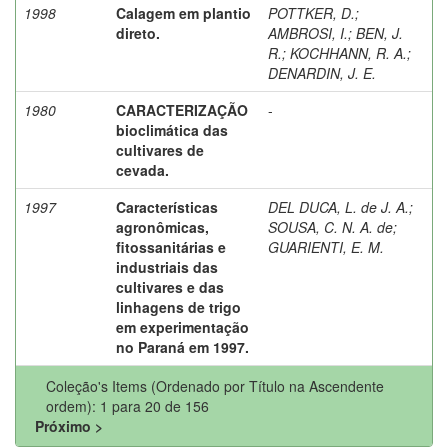
1998
Calagem em plantio
POTTKER, D.
;
direto.
AMBROSI, I.
;
BEN, J.
R.
;
KOCHHANN, R. A.
;
DENARDIN, J. E.
1980
CARACTERIZAÇÃO
-
bioclimática das
cultivares de
cevada.
1997
Características
DEL DUCA, L. de J. A.
;
agronômicas,
SOUSA, C. N. A. de
;
fitossanitárias e
GUARIENTI, E. M.
industriais das
cultivares e das
linhagens de trigo
em experimentação
no Paraná em 1997.
Coleção's Items (Ordenado por Título na Ascendente
ordem): 1 para 20 de 156
Próximo >