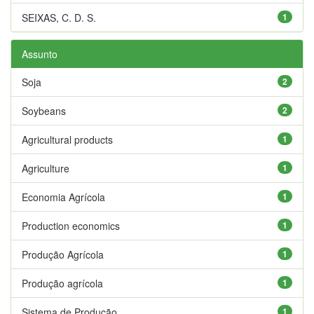
SEIXAS, C. D. S.
1
Assunto
Soja
2
Soybeans
2
Agricultural products
1
Agriculture
1
Economia Agrícola
1
Production economics
1
Produção Agrícola
1
Produção agrícola
1
Sistema de Produção
1