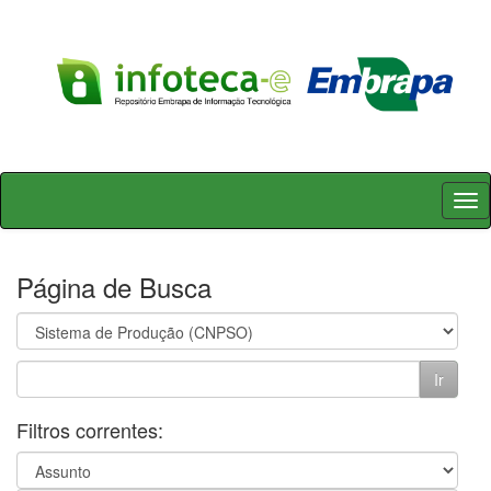
Skip
navigation
Página de Busca
Filtros correntes: