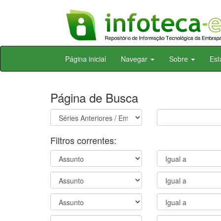
Skip
Página inicial
Navegar
Sobre
Est
navigation
Página de Busca
Filtros correntes: