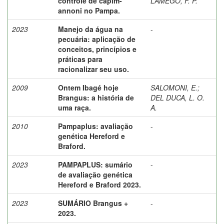
controle de capim-
LAMEGO, F. P.
annoni no Pampa.
2023
Manejo da água na
-
pecuária: aplicação de
conceitos, princípios e
práticas para
racionalizar seu uso.
2009
Ontem Ibagé hoje
SALOMONI, E.
;
Brangus: a história de
DEL DUCA, L. O.
uma raça.
A.
2010
Pampaplus: avaliação
-
genética Hereford e
Braford.
2023
PAMPAPLUS: sumário
-
de avaliação genética
Hereford e Braford 2023.
2023
SUMÁRIO Brangus +
-
2023.