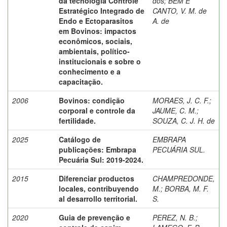
da tecnologia Controle
dos
;
BEM E
Estratégico Integrado de
CANTO, V. M. de
Endo e Ectoparasitos
A. de
em Bovinos: impactos
econômicos, sociais,
ambientais, político-
institucionais e sobre o
conhecimento e a
capacitação.
2006
Bovinos: condição
MORAES, J. C. F.
;
corporal e controle da
JAUME, C. M.
;
fertilidade.
SOUZA, C. J. H. de
2025
Catálogo de
EMBRAPA
publicações: Embrapa
PECUÁRIA SUL.
Pecuária Sul: 2019-2024.
2015
Diferenciar productos
CHAMPREDONDE,
locales, contribuyendo
M.
;
BORBA, M. F.
al desarrollo territorial.
S.
2020
Guia de prevenção e
PEREZ, N. B.
;