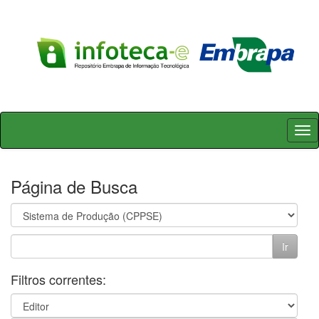
Skip
navigation
Página de Busca
Filtros correntes: