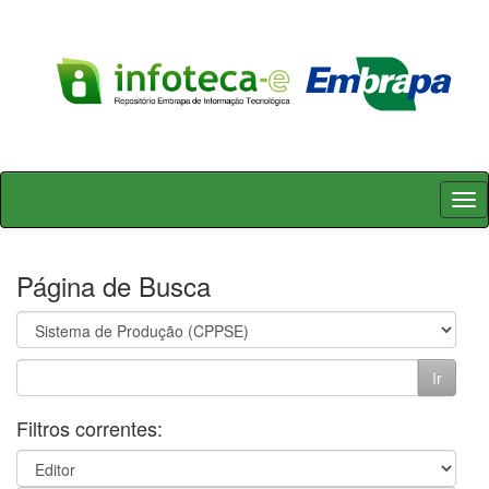
Skip
navigation
Página de Busca
Filtros correntes: