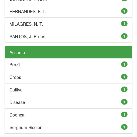
FERNANDES, F. T.
1
MILAGRES, N. T.
1
SANTOS, J. P. dos
1
Assunto
Brazil
1
Crops
1
Cultivo
1
Disease
1
Doença
1
Sorghum Bicolor
1