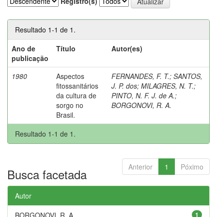
Registro(s)
Resultado 1-1 de 1.
Ano de
Título
Autor(es)
publicação
1980
Aspectos
FERNANDES, F. T.
;
SANTOS,
fitossanitários
J. P. dos
;
MILAGRES, N. T.
;
da cultura de
PINTO, N. F. J. de A.
;
sorgo no
BORGONOVI, R. A.
Brasil.
Resultado 1-1 de 1.
Anterior
1
Póximo
Busca facetada
Autor
BORGONOVI, R. A.
1