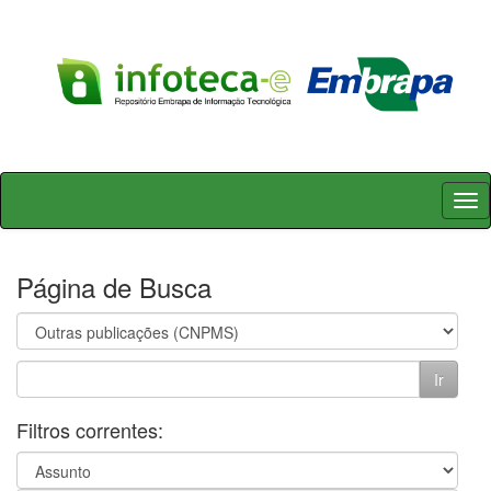
Skip
navigation
Página de Busca
Filtros correntes: