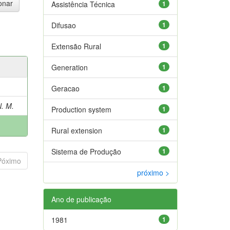
Assistência Técnica
1
Difusao
1
Extensão Rural
1
Generation
1
Geracao
1
. M.
Production system
1
Rural extension
1
Sistema de Produção
1
Póximo
próximo >
Ano de publicação
1981
1