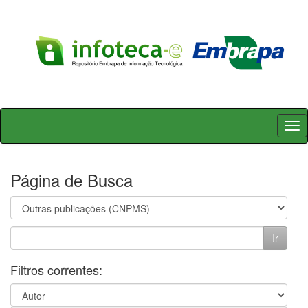
Skip
navigation
Página de Busca
Filtros correntes: