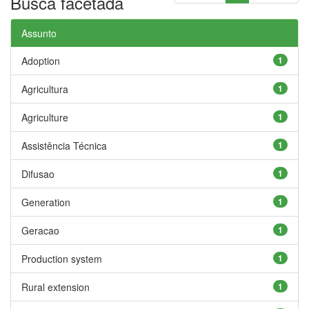
Busca facetada
Assunto
Adoption
1
Agricultura
1
Agriculture
1
Assistência Técnica
1
Difusao
1
Generation
1
Geracao
1
Production system
1
Rural extension
1