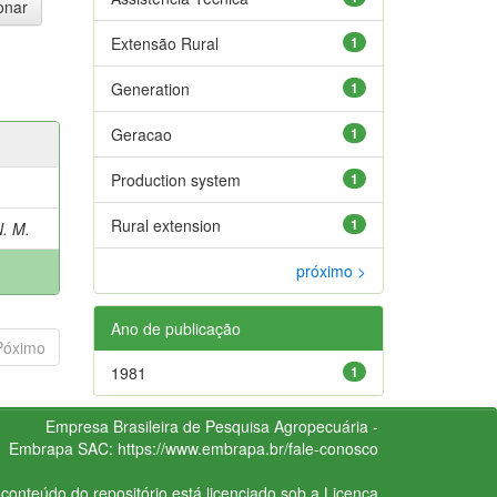
Extensão Rural
1
Generation
1
Geracao
1
Production system
1
Rural extension
1
. M.
próximo >
Ano de publicação
Póximo
1981
1
Empresa Brasileira de Pesquisa Agropecuária -
Embrapa
SAC:
https://www.embrapa.br/fale-conosco
conteúdo do repositório está licenciado sob a Licença