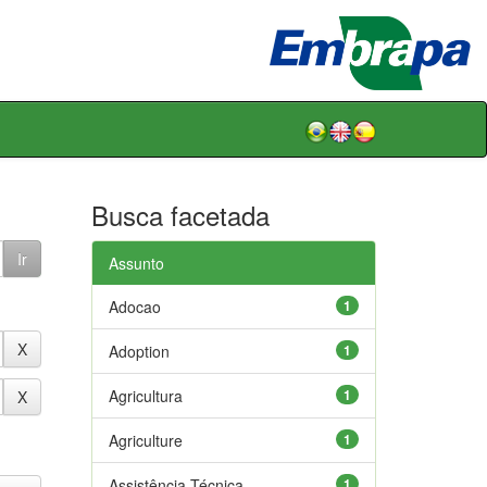
Busca facetada
Assunto
Adocao
1
Adoption
1
Agricultura
1
Agriculture
1
Assistência Técnica
1