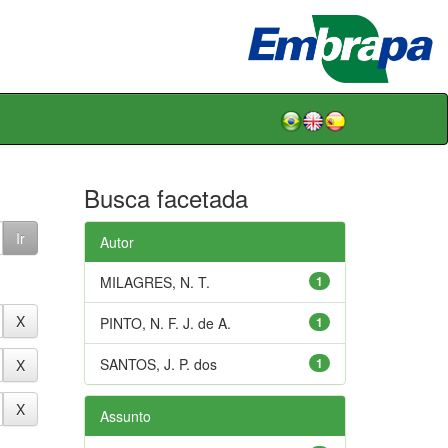
Busca facetada
Autor
MILAGRES, N. T.
1
PINTO, N. F. J. de A.
1
SANTOS, J. P. dos
1
Assunto