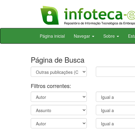
Skip
Página inicial
Navegar
Sobre
Est
navigation
Página de Busca
Filtros correntes: