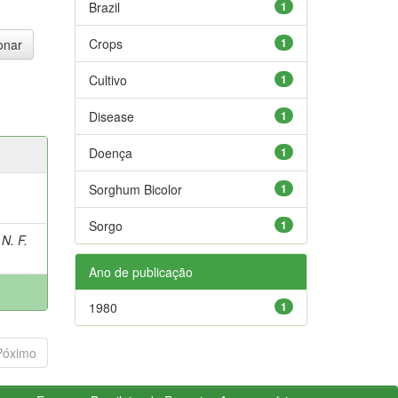
Brazil
1
Crops
1
Cultivo
1
Disease
1
Doença
1
Sorghum Bicolor
1
Sorgo
1
N. F.
Ano de publicação
1980
1
Póximo