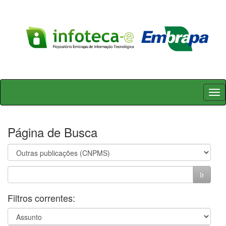
Skip
navigation
Página de Busca
Filtros correntes: