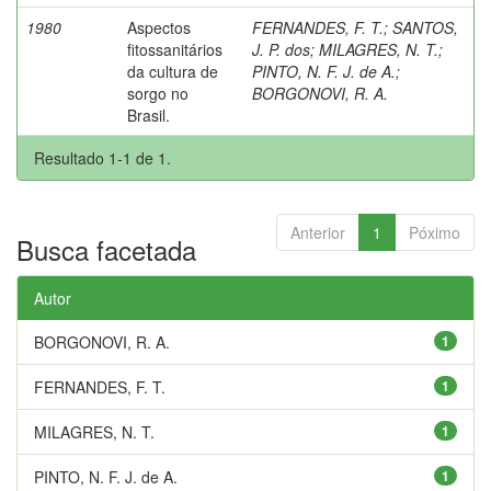
1980
Aspectos
FERNANDES, F. T.
;
SANTOS,
fitossanitários
J. P. dos
;
MILAGRES, N. T.
;
da cultura de
PINTO, N. F. J. de A.
;
sorgo no
BORGONOVI, R. A.
Brasil.
Resultado 1-1 de 1.
Anterior
1
Póximo
Busca facetada
Autor
BORGONOVI, R. A.
1
FERNANDES, F. T.
1
MILAGRES, N. T.
1
PINTO, N. F. J. de A.
1