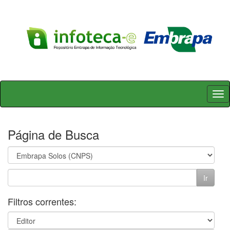
Skip
navigation
Página de Busca
Filtros correntes: