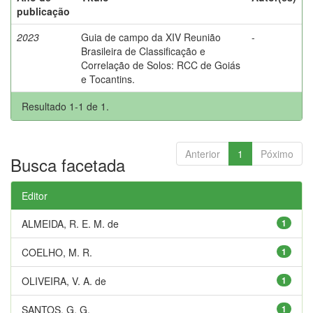
publicação
2023
Guia de campo da XIV Reunião
-
Brasileira de Classificação e
Correlação de Solos: RCC de Goiás
e Tocantins.
Resultado 1-1 de 1.
Anterior
1
Póximo
Busca facetada
Editor
ALMEIDA, R. E. M. de
1
COELHO, M. R.
1
OLIVEIRA, V. A. de
1
SANTOS, G. G.
1