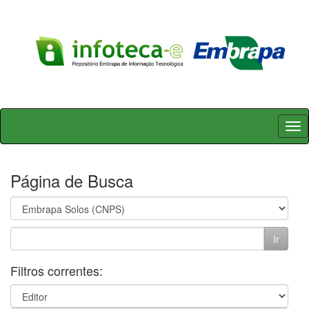
Skip
navigation
Página de Busca
Filtros correntes: