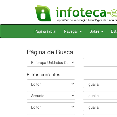
Skip
Página inicial
Navegar
Sobre
Est
navigation
Página de Busca
Filtros correntes: