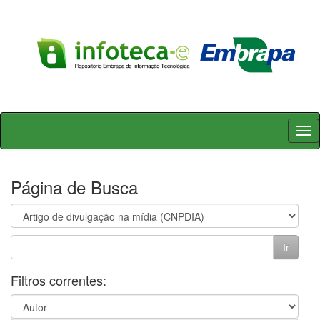
Skip
navigation
Página de Busca
Filtros correntes: