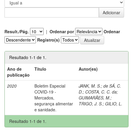
Result./Pág.
|
Ordenar por
Ordenar
Registro(s)
Resultado 1-1 de 1.
Ano de
Título
Autor(es)
publicação
2020
Boletim Especial
JANK, M. S.
;
de SÁ, C.
COVID-19 -
D.
;
COSTA, C. C. da
;
Mercados,
GUIMARÃES, M.
;
segurança alimentar
TRIGO, J. S.
;
GILIO, L.
e sanidade.
Resultado 1-1 de 1.