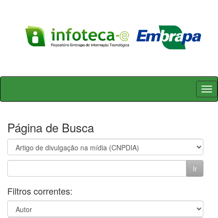
Skip
navigation
Página de Busca
Filtros correntes: