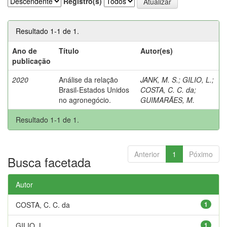
Registro(s)
Resultado 1-1 de 1.
Ano de
Título
Autor(es)
publicação
2020
Análise da relação
JANK, M. S.
;
GILIO, L.
;
Brasil-Estados Unidos
COSTA, C. C. da
;
no agronegócio.
GUIMARÃES, M.
Resultado 1-1 de 1.
Anterior
1
Póximo
Busca facetada
Autor
COSTA, C. C. da
1
GILIO, L.
1