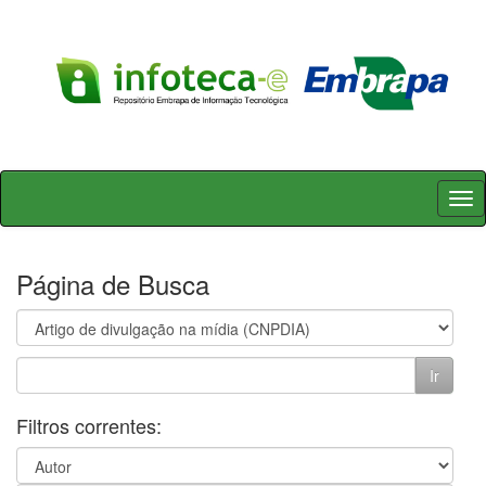
Skip
navigation
Página de Busca
Filtros correntes: