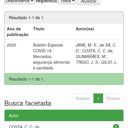
Registro(s)
Resultado 1-1 de 1.
Ano de
Título
Autor(es)
publicação
2020
Boletim Especial
JANK, M. S.
;
de SÁ, C.
COVID-19 -
D.
;
COSTA, C. C. da
;
Mercados,
GUIMARÃES, M.
;
segurança alimentar
TRIGO, J. S.
;
GILIO, L.
e sanidade.
Resultado 1-1 de 1.
Anterior
1
Póximo
Busca facetada
Autor
COSTA, C. C. da
1