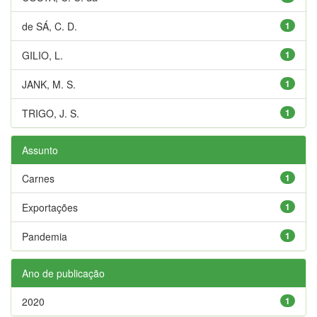
de SÁ, C. D.
1
GILIO, L.
1
JANK, M. S.
1
TRIGO, J. S.
1
Assunto
Carnes
1
Exportações
1
Pandemia
1
Ano de publicação
2020
1