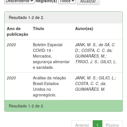
Registro(s)
Resultado 1-2 de 2.
Ano de
Título
Autor(es)
publicação
2020
Boletim Especial
JANK, M. S.
;
de SÁ, C.
COVID-19 -
D.
;
COSTA, C. C. da
;
Mercados,
GUIMARÃES, M.
;
segurança alimentar
TRIGO, J. S.
;
GILIO, L.
e sanidade.
2020
Análise da relação
JANK, M. S.
;
GILIO, L.
;
Brasil-Estados
COSTA, C. C. da
;
Unidos no
GUIMARÃES, M.
agronegócio.
Resultado 1-2 de 2.
Anterior
1
Póximo