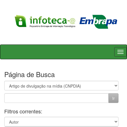
Skip
navigation
Página de Busca
Filtros correntes: