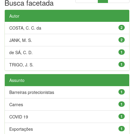
Busca facetada
Autor
COSTA, C. C. da
2
JANK, M. S.
2
de SÁ, C. D.
1
TRIGO, J. S.
1
Assunto
Barreiras protecionistas
1
Carnes
1
COVID 19
1
Exportações
1