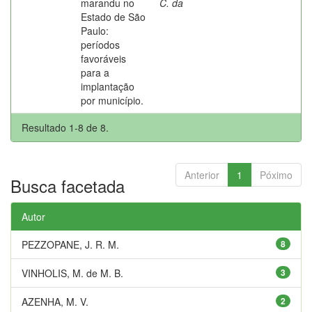
marandu no
C. da
Estado de São
Paulo:
períodos
favoráveis
para a
implantação
por município.
Resultado 1-8 de 8.
Anterior
1
Póximo
Busca facetada
Autor
PEZZOPANE, J. R. M.
8
VINHOLIS, M. de M. B.
3
AZENHA, M. V.
2