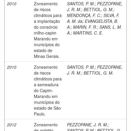
2010
Zoneamento
SANTOS, P. M.
;
PEZZOPANE,
de riscos
J. R. M.
;
BETTIOL, G. M.
;
climáticos para
MENDONÇA, F. C.
;
SILVA, F.
a implantação
A. M. da
;
EVANGELISTA, B.
do consórcio
A.
;
MARIN, F. R.
;
SANS, L. M.
milho-capim
A.
;
MARTINS, C. E.
Marandu em
municípios do
estado de
Minas Gerais.
2010
Zoneamento
SANTOS, P. M.
;
PEZZOPANE,
de riscos
J. R. M.
;
BETTIOL, G. M.
climáticos para
a semeadura
do Capim-
Marandu em
municípios do
estado de São
Paulo.
2012
Zoneamento
PEZZOPANE, J. R. M.
;
de aptidão
SANTOS, P. M.
;
BETTIOL, G.