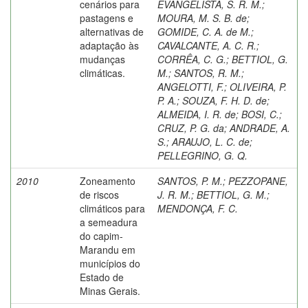
cenários para
EVANGELISTA, S. R. M.
;
pastagens e
MOURA, M. S. B. de
;
alternativas de
GOMIDE, C. A. de M.
;
adaptação às
CAVALCANTE, A. C. R.
;
mudanças
CORRÊA, C. G.
;
BETTIOL, G.
climáticas.
M.
;
SANTOS, R. M.
;
ANGELOTTI, F.
;
OLIVEIRA, P.
P. A.
;
SOUZA, F. H. D. de
;
ALMEIDA, I. R. de
;
BOSI, C.
;
CRUZ, P. G. da
;
ANDRADE, A.
S.
;
ARAUJO, L. C. de
;
PELLEGRINO, G. Q.
2010
Zoneamento
SANTOS, P. M.
;
PEZZOPANE,
de riscos
J. R. M.
;
BETTIOL, G. M.
;
climáticos para
MENDONÇA, F. C.
a semeadura
do capim-
Marandu em
municípios do
Estado de
Minas Gerais.