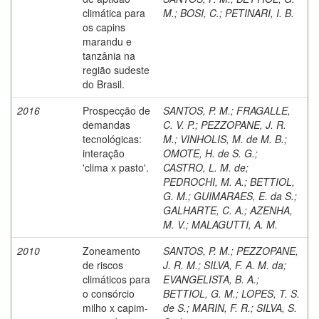
climática para
M.
;
BOSI, C.
;
PETINARI, I. B.
os capins
marandu e
tanzânia na
região sudeste
do Brasil.
2016
Prospecção de
SANTOS, P. M.
;
FRAGALLE,
demandas
C. V. P.
;
PEZZOPANE, J. R.
tecnológicas:
M.
;
VINHOLIS, M. de M. B.
;
interação
OMOTE, H. de S. G.
;
'clima x pasto'.
CASTRO, L. M. de
;
PEDROCHI, M. A.
;
BETTIOL,
G. M.
;
GUIMARAES, E. da S.
;
GALHARTE, C. A.
;
AZENHA,
M. V.
;
MALAGUTTI, A. M.
2010
Zoneamento
SANTOS, P. M.
;
PEZZOPANE,
de riscos
J. R. M.
;
SILVA, F. A. M. da
;
climáticos para
EVANGELISTA, B. A.
;
o consórcio
BETTIOL, G. M.
;
LOPES, T. S.
milho x capim-
de S.
;
MARIN, F. R.
;
SILVA, S.