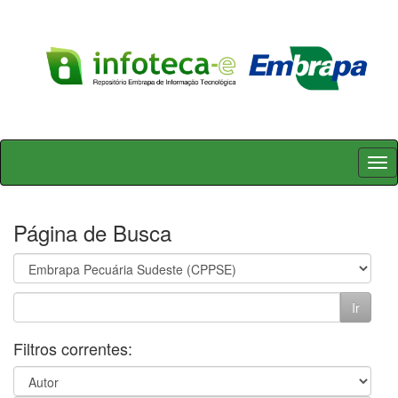
Skip
navigation
Página de Busca
Filtros correntes: