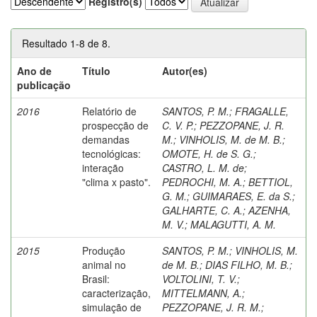
Registro(s)
Resultado 1-8 de 8.
Ano de
Título
Autor(es)
publicação
2016
Relatório de
SANTOS, P. M.
;
FRAGALLE,
prospecção de
C. V. P.
;
PEZZOPANE, J. R.
demandas
M.
;
VINHOLIS, M. de M. B.
;
tecnológicas:
OMOTE, H. de S. G.
;
interação
CASTRO, L. M. de
;
"clima x pasto".
PEDROCHI, M. A.
;
BETTIOL,
G. M.
;
GUIMARAES, E. da S.
;
GALHARTE, C. A.
;
AZENHA,
M. V.
;
MALAGUTTI, A. M.
2015
Produção
SANTOS, P. M.
;
VINHOLIS, M.
animal no
de M. B.
;
DIAS FILHO, M. B.
;
Brasil:
VOLTOLINI, T. V.
;
caracterização,
MITTELMANN, A.
;
simulação de
PEZZOPANE, J. R. M.
;