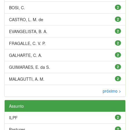
BOSI, C.
2
CASTRO, L. M. de
2
EVANGELISTA, B. A.
2
FRAGALLE, C. V. P.
2
GALHARTE, C. A.
2
GUIMARAES, E. da S.
2
MALAGUTTI, A. M.
2
próximo >
Assunto
ILPF
2
Pastures
2