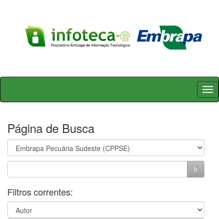
Skip
navigation
Página de Busca
Filtros correntes: