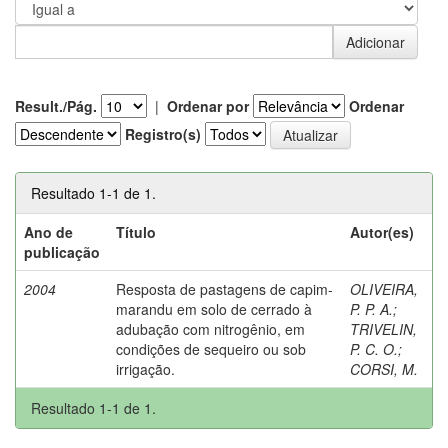
Result./Pág.
|
Ordenar por
Ordenar
Registro(s)
Resultado 1-1 de 1.
Ano de
Título
Autor(es)
publicação
2004
Resposta de pastagens de capim-
OLIVEIRA,
marandu em solo de cerrado à
P. P. A.
;
adubação com nitrogênio, em
TRIVELIN,
condições de sequeiro ou sob
P. C. O.
;
irrigação.
CORSI, M.
Resultado 1-1 de 1.