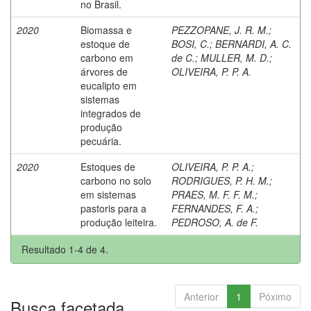
no Brasil.
2020
Biomassa e
PEZZOPANE, J. R. M.
;
estoque de
BOSI, C.
;
BERNARDI, A. C.
carbono em
de C.
;
MULLER, M. D.
;
árvores de
OLIVEIRA, P. P. A.
eucalipto em
sistemas
integrados de
produção
pecuária.
2020
Estoques de
OLIVEIRA, P. P. A.
;
carbono no solo
RODRIGUES, P. H. M.
;
em sistemas
PRAES, M. F. F. M.
;
pastoris para a
FERNANDES, F. A.
;
produção leiteira.
PEDROSO, A. de F.
Resultado 1-4 de 4.
Anterior
1
Póximo
Busca facetada