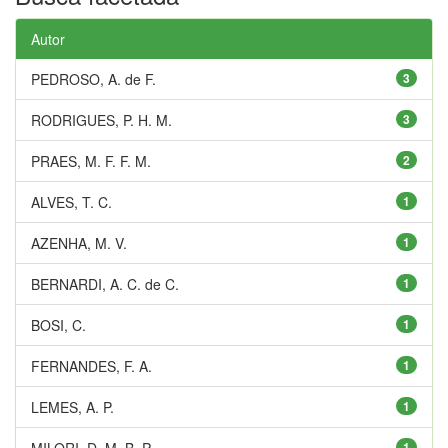
Autor
PEDROSO, A. de F.
3
RODRIGUES, P. H. M.
3
PRAES, M. F. F. M.
2
ALVES, T. C.
1
AZENHA, M. V.
1
BERNARDI, A. C. de C.
1
BOSI, C.
1
FERNANDES, F. A.
1
LEMES, A. P.
1
MILORI, D. M. B. P.
1