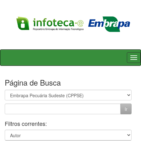
Skip
navigation
Página de Busca
Filtros correntes: