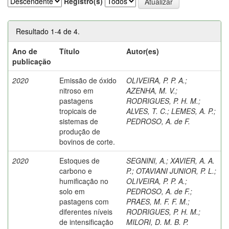
Registro(s)
Resultado 1-4 de 4.
Ano de
Título
Autor(es)
publicação
2020
Emissão de óxido
OLIVEIRA, P. P. A.
;
nitroso em
AZENHA, M. V.
;
pastagens
RODRIGUES, P. H. M.
;
tropicais de
ALVES, T. C.
;
LEMES, A. P.
;
sistemas de
PEDROSO, A. de F.
produção de
bovinos de corte.
2020
Estoques de
SEGNINI, A.
;
XAVIER, A. A.
carbono e
P.
;
OTAVIANI JUNIOR, P. L.
;
humificação no
OLIVEIRA, P. P. A.
;
solo em
PEDROSO, A. de F.
;
pastagens com
PRAES, M. F. F. M.
;
diferentes níveis
RODRIGUES, P. H. M.
;
de intensificação
MILORI, D. M. B. P.