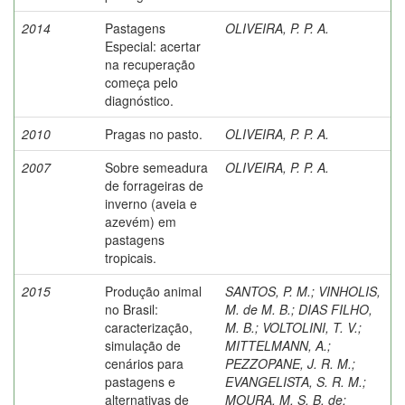
2014
Pastagens
OLIVEIRA, P. P. A.
Especial: acertar
na recuperação
começa pelo
diagnóstico.
2010
Pragas no pasto.
OLIVEIRA, P. P. A.
2007
Sobre semeadura
OLIVEIRA, P. P. A.
de forrageiras de
inverno (aveia e
azevém) em
pastagens
tropicais.
2015
Produção animal
SANTOS, P. M.
;
VINHOLIS,
no Brasil:
M. de M. B.
;
DIAS FILHO,
caracterização,
M. B.
;
VOLTOLINI, T. V.
;
simulação de
MITTELMANN, A.
;
cenários para
PEZZOPANE, J. R. M.
;
pastagens e
EVANGELISTA, S. R. M.
;
alternativas de
MOURA, M. S. B. de
;