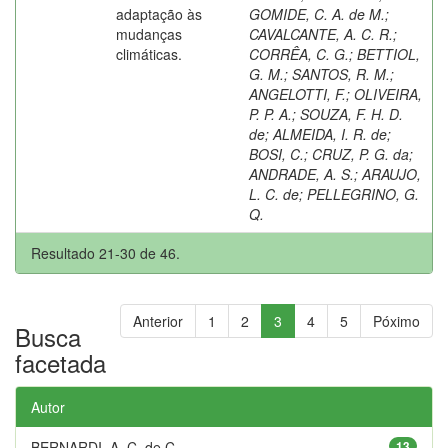
adaptação às
GOMIDE, C. A. de M.
;
mudanças
CAVALCANTE, A. C. R.
;
climáticas.
CORRÊA, C. G.
;
BETTIOL,
G. M.
;
SANTOS, R. M.
;
ANGELOTTI, F.
;
OLIVEIRA,
P. P. A.
;
SOUZA, F. H. D.
de
;
ALMEIDA, I. R. de
;
BOSI, C.
;
CRUZ, P. G. da
;
ANDRADE, A. S.
;
ARAUJO,
L. C. de
;
PELLEGRINO, G.
Q.
Resultado 21-30 de 46.
Anterior
1
2
3
4
5
Póximo
Busca
facetada
Autor
BERNARDI, A. C. de C.
13