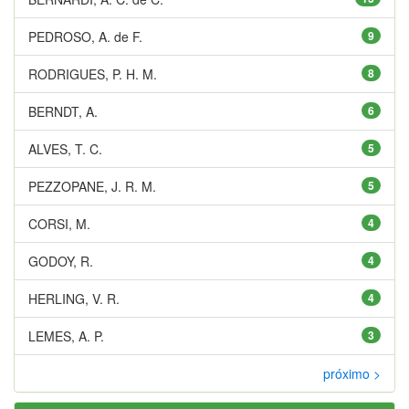
PEDROSO, A. de F.
9
RODRIGUES, P. H. M.
8
BERNDT, A.
6
ALVES, T. C.
5
PEZZOPANE, J. R. M.
5
CORSI, M.
4
GODOY, R.
4
HERLING, V. R.
4
LEMES, A. P.
3
próximo >