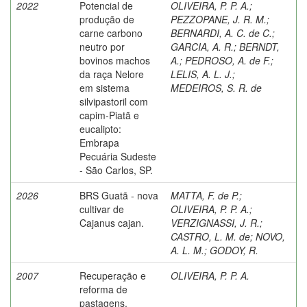
2022
Potencial de
OLIVEIRA, P. P. A.
;
produção de
PEZZOPANE, J. R. M.
;
carne carbono
BERNARDI, A. C. de C.
;
neutro por
GARCIA, A. R.
;
BERNDT,
bovinos machos
A.
;
PEDROSO, A. de F.
;
da raça Nelore
LELIS, A. L. J.
;
em sistema
MEDEIROS, S. R. de
silvipastoril com
capim-Piatã e
eucalipto:
Embrapa
Pecuária Sudeste
- São Carlos, SP.
2026
BRS Guatã - nova
MATTA, F. de P.
;
cultivar de
OLIVEIRA, P. P. A.
;
Cajanus cajan.
VERZIGNASSI, J. R.
;
CASTRO, L. M. de
;
NOVO,
A. L. M.
;
GODOY, R.
2007
Recuperação e
OLIVEIRA, P. P. A.
reforma de
pastagens.