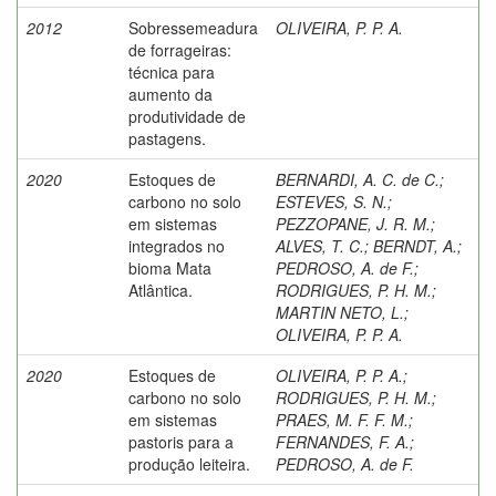
2012
Sobressemeadura
OLIVEIRA, P. P. A.
de forrageiras:
técnica para
aumento da
produtividade de
pastagens.
2020
Estoques de
BERNARDI, A. C. de C.
;
carbono no solo
ESTEVES, S. N.
;
em sistemas
PEZZOPANE, J. R. M.
;
integrados no
ALVES, T. C.
;
BERNDT, A.
;
bioma Mata
PEDROSO, A. de F.
;
Atlântica.
RODRIGUES, P. H. M.
;
MARTIN NETO, L.
;
OLIVEIRA, P. P. A.
2020
Estoques de
OLIVEIRA, P. P. A.
;
carbono no solo
RODRIGUES, P. H. M.
;
em sistemas
PRAES, M. F. F. M.
;
pastoris para a
FERNANDES, F. A.
;
produção leiteira.
PEDROSO, A. de F.