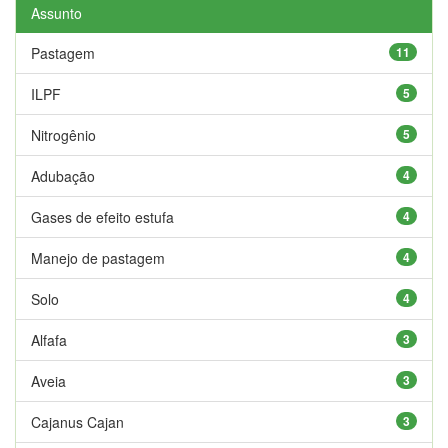
Assunto
Pastagem
11
ILPF
5
Nitrogênio
5
Adubação
4
Gases de efeito estufa
4
Manejo de pastagem
4
Solo
4
Alfafa
3
Aveia
3
Cajanus Cajan
3