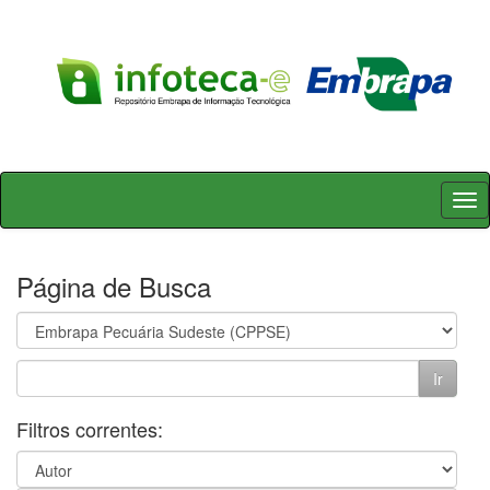
Skip
navigation
Página de Busca
Filtros correntes: