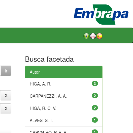
Busca facetada
Autor
HIGA, A. R.
3
CARPANEZZI, A. A.
2
HIGA, R. C. V.
2
ALVES, S. T.
1
CARVALHO, P. E. R.
1