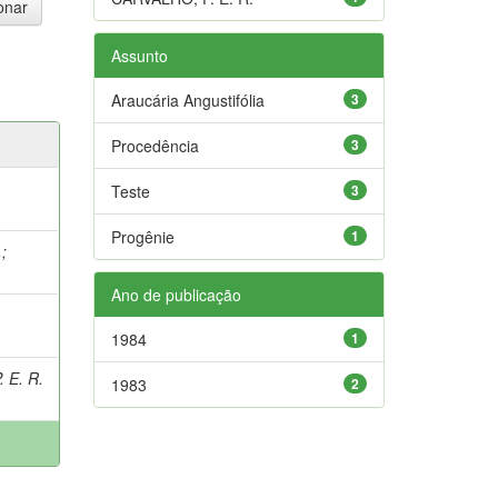
Assunto
Araucária Angustifólia
3
Procedência
3
Teste
3
Progênie
1
.
;
Ano de publicação
1984
1
 E. R.
1983
2