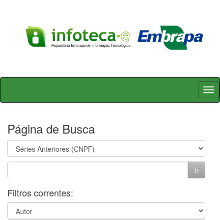
Skip
navigation
Página de Busca
Filtros correntes: