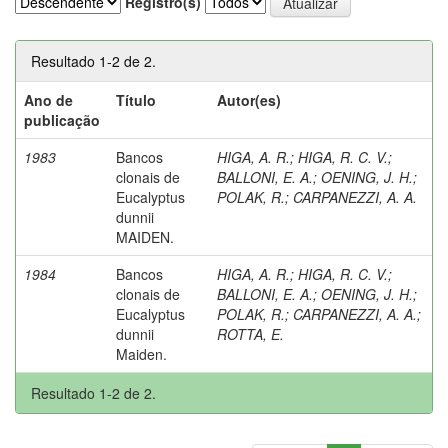
Registro(s)
Resultado 1-2 de 2.
Ano de
Título
Autor(es)
publicação
1983
Bancos
HIGA, A. R.
;
HIGA, R. C. V.
;
clonais de
BALLONI, E. A.
;
OENING, J. H.
;
Eucalyptus
POLAK, R.
;
CARPANEZZI, A. A.
dunnii
MAIDEN.
1984
Bancos
HIGA, A. R.
;
HIGA, R. C. V.
;
clonais de
BALLONI, E. A.
;
OENING, J. H.
;
Eucalyptus
POLAK, R.
;
CARPANEZZI, A. A.
;
dunnii
ROTTA, E.
Maiden.
Resultado 1-2 de 2.