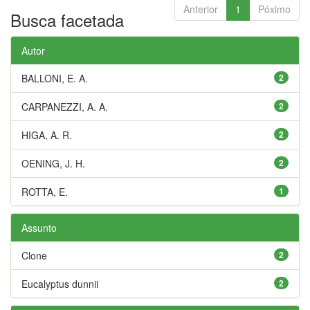
Anterior
1
Póximo
Busca facetada
Autor
BALLONI, E. A.
2
CARPANEZZI, A. A.
2
HIGA, A. R.
2
OENING, J. H.
2
ROTTA, E.
1
Assunto
Clone
2
Eucalyptus dunnii
2