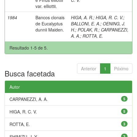
var. elliottii.
1984
Bancos clonais
HIGA, A. R.
;
HIGA, R. C. V.
;
de Eucalyptus
BALLONI, E. A.
;
OENING, J.
dunnii Maiden.
H.
;
POLAK, R.
;
CARPANEZZI,
A. A.
;
ROTTA, E.
Resultado 1-5 de 5.
Anterior
1
Póximo
Busca facetada
Autor
CARPANEZZI, A. A.
5
HIGA, R. C. V.
5
ROTTA, E.
3
SHIMIZU, J. Y.
3