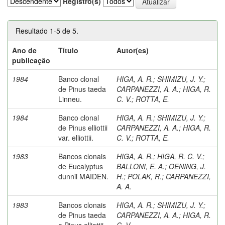
Registro(s)
Resultado 1-5 de 5.
Ano de
Título
Autor(es)
publicação
1984
Banco clonal
HIGA, A. R.
;
SHIMIZU, J. Y.
;
de Pinus taeda
CARPANEZZI, A. A.
;
HIGA, R.
Linneu.
C. V.
;
ROTTA, E.
1984
Banco clonal
HIGA, A. R.
;
SHIMIZU, J. Y.
;
de Pinus elliottii
CARPANEZZI, A. A.
;
HIGA, R.
var. elliottii.
C. V.
;
ROTTA, E.
1983
Bancos clonais
HIGA, A. R.
;
HIGA, R. C. V.
;
de Eucalyptus
BALLONI, E. A.
;
OENING, J.
dunnii MAIDEN.
H.
;
POLAK, R.
;
CARPANEZZI,
A. A.
1983
Bancos clonais
HIGA, A. R.
;
SHIMIZU, J. Y.
;
de Pinus taeda
CARPANEZZI, A. A.
;
HIGA, R.
e Pinus elliottii
C. V.