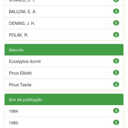
BALLONI, E. A.
2
OENING, J. H.
2
POLAK, R.
2
Assunto
Eucalyptus dunnii
2
Pinus Elliottii
2
Pinus Taeda
2
Ano de publicação
1984
3
1983
2