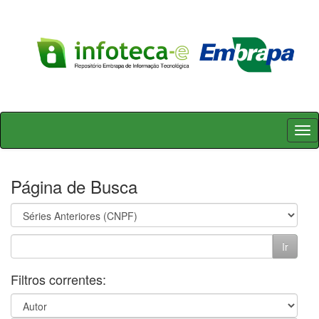
Skip
navigation
Página de Busca
Filtros correntes: