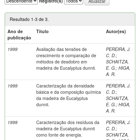
Registro(s)
Resultado 1-3 de 3.
Ano de
Título
Autor(es)
publicação
1999
Avaliação das tensões de
PEREIRA, J.
crescimento e comparação de
C. D.
;
métodos de desdobro em
SCHAITZA,
madeira de Eucalyptus dunnii.
E. G.
;
HIGA,
A. R.
1999
Caracterização da densidade
PEREIRA, J.
básica e da composição química
C. D.
;
da madeira de Eucalyptus
SCHAITZA,
dunnii.
E. G.
;
HIGA,
A. R.
1999
Caracterização dos resíduos da
PEREIRA, J.
madeira de Eucalyptus dunnii
C. D.
;
como fonte de energia.
SCHAITZA,