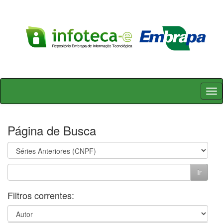
Skip
navigation
Página de Busca
Filtros correntes: