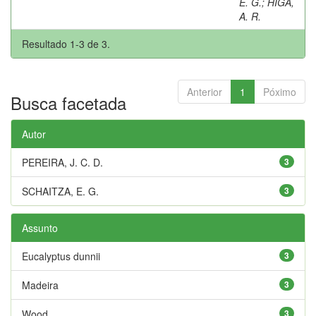
E. G.
;
HIGA,
A. R.
Resultado 1-3 de 3.
Anterior
1
Póximo
Busca facetada
Autor
PEREIRA, J. C. D.
3
SCHAITZA, E. G.
3
Assunto
Eucalyptus dunnii
3
Madeira
3
Wood
3