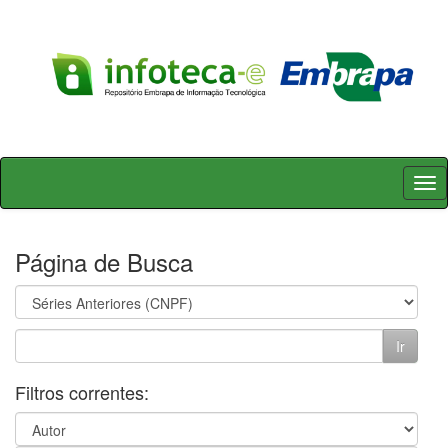
Skip
navigation
Página de Busca
Filtros correntes: