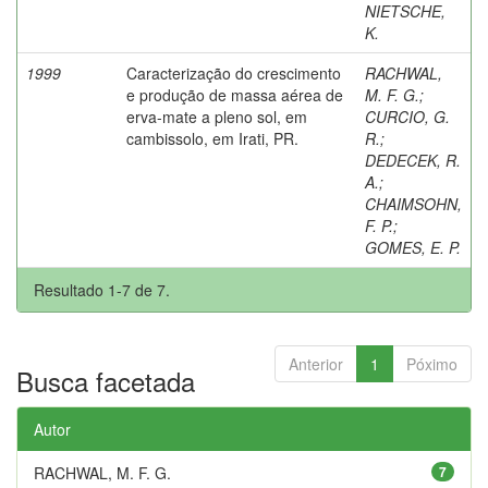
NIETSCHE,
K.
1999
Caracterização do crescimento
RACHWAL,
e produção de massa aérea de
M. F. G.
;
erva-mate a pleno sol, em
CURCIO, G.
cambissolo, em Irati, PR.
R.
;
DEDECEK, R.
A.
;
CHAIMSOHN,
F. P.
;
GOMES, E. P.
Resultado 1-7 de 7.
Anterior
1
Póximo
Busca facetada
Autor
RACHWAL, M. F. G.
7