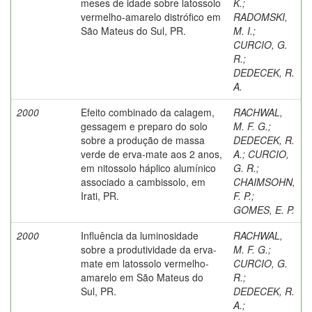
meses de idade sobre latossolo
K.
;
vermelho-amarelo distrófico em
RADOMSKI,
São Mateus do Sul, PR.
M. I.
;
CURCIO, G.
R.
;
DEDECEK, R.
A.
2000
Efeito combinado da calagem,
RACHWAL,
gessagem e preparo do solo
M. F. G.
;
sobre a produção de massa
DEDECEK, R.
verde de erva-mate aos 2 anos,
A.
;
CURCIO,
em nitossolo háplico alumínico
G. R.
;
associado a cambissolo, em
CHAIMSOHN,
Irati, PR.
F. P.
;
GOMES, E. P.
2000
Influência da luminosidade
RACHWAL,
sobre a produtividade da erva-
M. F. G.
;
mate em latossolo vermelho-
CURCIO, G.
amarelo em São Mateus do
R.
;
Sul, PR.
DEDECEK, R.
A.
;