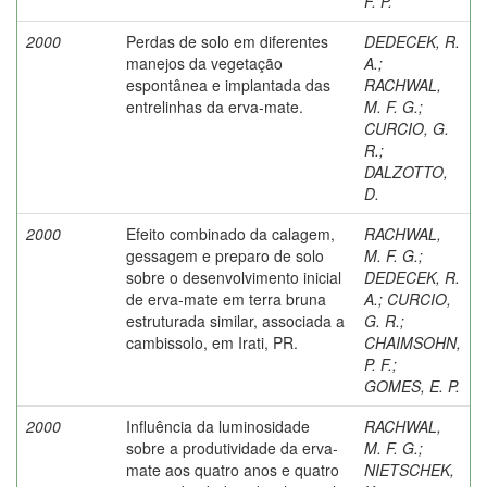
F. P.
2000
Perdas de solo em diferentes
DEDECEK, R.
manejos da vegetação
A.
;
espontânea e implantada das
RACHWAL,
entrelinhas da erva-mate.
M. F. G.
;
CURCIO, G.
R.
;
DALZOTTO,
D.
2000
Efeito combinado da calagem,
RACHWAL,
gessagem e preparo de solo
M. F. G.
;
sobre o desenvolvimento inicial
DEDECEK, R.
de erva-mate em terra bruna
A.
;
CURCIO,
estruturada similar, associada a
G. R.
;
cambissolo, em Irati, PR.
CHAIMSOHN,
P. F.
;
GOMES, E. P.
2000
Influência da luminosidade
RACHWAL,
sobre a produtividade da erva-
M. F. G.
;
mate aos quatro anos e quatro
NIETSCHEK,