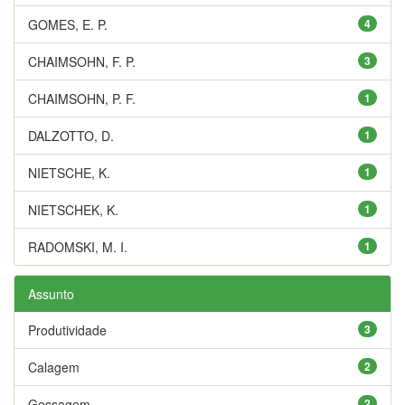
GOMES, E. P.
4
CHAIMSOHN, F. P.
3
CHAIMSOHN, P. F.
1
DALZOTTO, D.
1
NIETSCHE, K.
1
NIETSCHEK, K.
1
RADOMSKI, M. I.
1
Assunto
Produtividade
3
Calagem
2
Gessagem
2