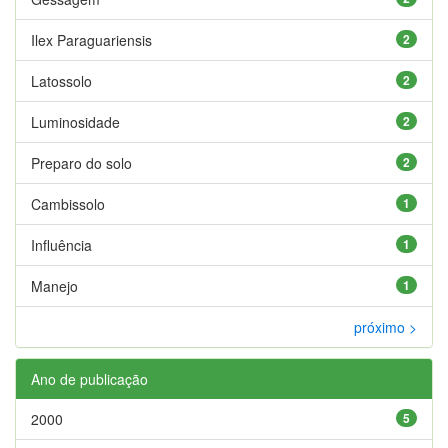
Ilex Paraguariensis
2
Latossolo
2
Luminosidade
2
Preparo do solo
2
Cambissolo
1
Influência
1
Manejo
1
próximo >
Ano de publicação
2000
5