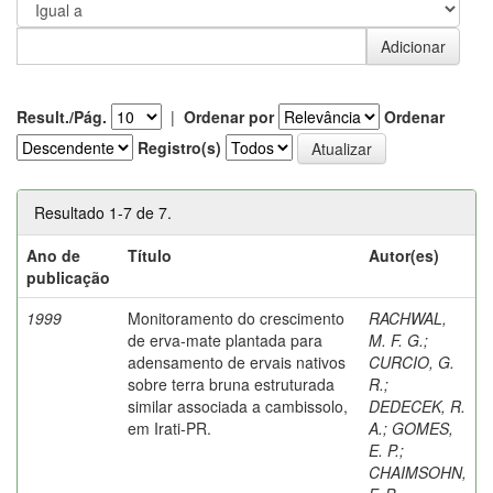
Result./Pág.
|
Ordenar por
Ordenar
Registro(s)
Resultado 1-7 de 7.
Ano de
Título
Autor(es)
publicação
1999
Monitoramento do crescimento
RACHWAL,
de erva-mate plantada para
M. F. G.
;
adensamento de ervais nativos
CURCIO, G.
sobre terra bruna estruturada
R.
;
similar associada a cambissolo,
DEDECEK, R.
em Irati-PR.
A.
;
GOMES,
E. P.
;
CHAIMSOHN,