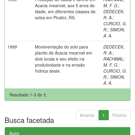
Acacia mearnsii, aos 5 anos de
M. F. G.
;
idade, em diferentes classes de
DEDECEK,
solos em Piratini, RS.
R. A.
;
CURCIO, G.
R.
;
SIMON,
A. A.
1999
Movimentação do solo para
DEDECEK,
plantio de Acacia mearnsii em
R. A.
;
dois locais e seu efeito na
RACHWAL
;
produtividade e na erosão
M. F. G.
;
hídrica deste.
CURCIO, G.
R.
;
SIMON,
A. A.
Resultado 1-3 de 3.
Anterior
1
Póximo
Busca facetada
Autor