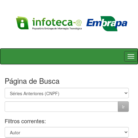
Skip
navigation
Página de Busca
Filtros correntes: