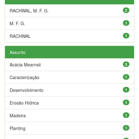
RACHWAL, M. F. G.
2
M. F. G.
1
RACHWAL
1
Assunto
Acácia Mearnsii
3
Caracterização
1
Desenvolvimento
1
Erosão Hídrica
1
Madeira
1
Planting
1