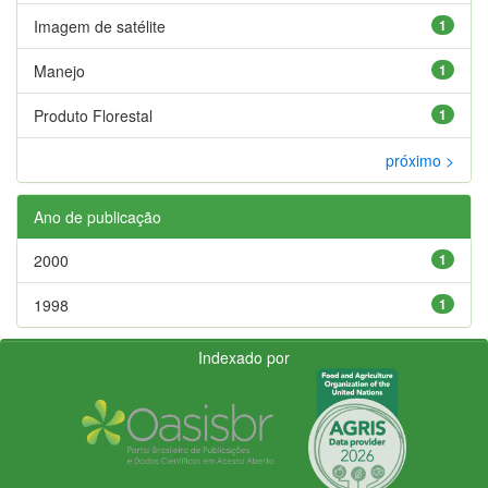
Imagem de satélite
1
Manejo
1
Produto Florestal
1
próximo >
Ano de publicação
2000
1
1998
1
Indexado por