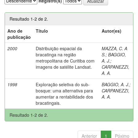
Registro(s)
Resultado 1-2 de 2.
Ano de
Título
Autor(es)
publicação
2000
Distribuição espacial da
MAZZA, C. A
bracatinga na região
S.
;
BAGGIO,
metropolitana de Curitiba com
A. J.
;
imagens de satélite Landsat.
CARPANEZZI,
A. A.
1998
Exploração seletiva do sub-
BAGGIO, A. J.
;
bosque: uma alternativa para
CARPANEZZI,
aumentar a rentabilidade dos
A. A.
bracatingais.
Resultado 1-2 de 2.
Anterior
1
Póximo