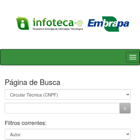
Skip
navigation
Página de Busca
Filtros correntes: