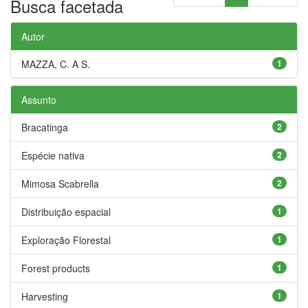
Busca facetada
Autor
MAZZA, C. A S.
1
Assunto
Bracatinga
2
Espécie nativa
2
Mimosa Scabrella
2
Distribuição espacial
1
Exploração Florestal
1
Forest products
1
Harvesting
1