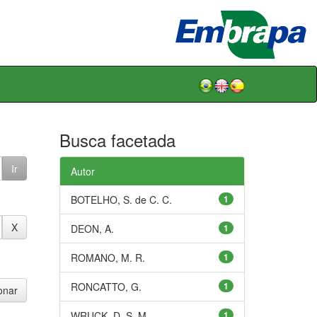
Busca facetada
Autor
BOTELHO, S. de C. C.
1
DEON, A.
1
ROMANO, M. R.
1
RONCATTO, G.
1
WRUCK, D. S. M.
1