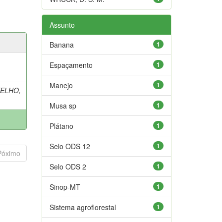
Assunto
Banana
1
Espaçamento
1
Manejo
1
ELHO,
Musa sp
1
Plátano
1
Selo ODS 12
1
Póximo
Selo ODS 2
1
Sinop-MT
1
Sistema agroflorestal
1