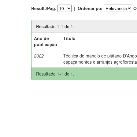
Result./Pág.
|
Ordenar por
O
Resultado 1-1 de 1.
Ano de
Título
publicação
2022
Técnica de manejo de plátano D'Ango
espaçamentos e arranjos agrofloresta
Resultado 1-1 de 1.