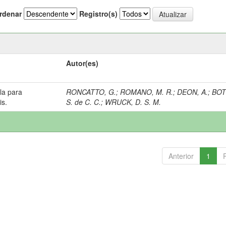
rdenar
Registro(s)
Autor(es)
la para
RONCATTO, G.
;
ROMANO, M. R.
;
DEON, A.
;
BOT
is.
S. de C. C.
;
WRUCK, D. S. M.
Anterior
1