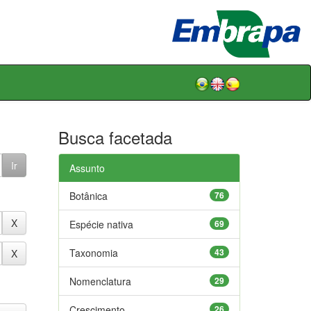
Busca facetada
Assunto
Botânica
76
Espécie nativa
69
Taxonomia
43
Nomenclatura
29
Crescimento
26