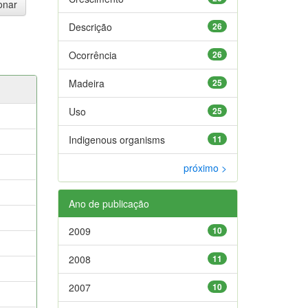
Descrição
26
Ocorrência
26
Madeira
25
Uso
25
Indigenous organisms
11
próximo >
Ano de publicação
2009
10
2008
11
2007
10