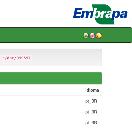
le/doc/999597
Idioma
pt_BR
pt_BR
pt_BR