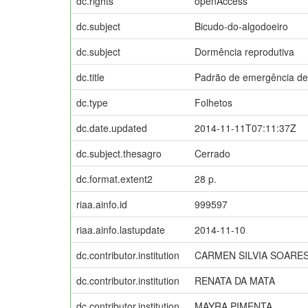
dc.rights
openAccess
dc.subject
Bicudo-do-algodoeiro
dc.subject
Dormência reprodutiva
dc.title
Padrão de emergência de 
dc.type
Folhetos
dc.date.updated
2014-11-11T07:11:37Z
dc.subject.thesagro
Cerrado
dc.format.extent2
28 p.
riaa.ainfo.id
999597
riaa.ainfo.lastupdate
2014-11-10
dc.contributor.institution
CARMEN SILVIA SOARE
dc.contributor.institution
RENATA DA MATA
dc.contributor.institution
MAYRA PIMENTA