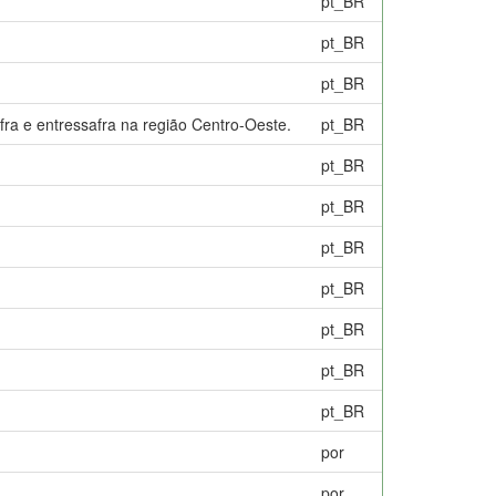
pt_BR
pt_BR
pt_BR
ra e entressafra na região Centro-Oeste.
pt_BR
pt_BR
pt_BR
pt_BR
pt_BR
pt_BR
pt_BR
pt_BR
por
por