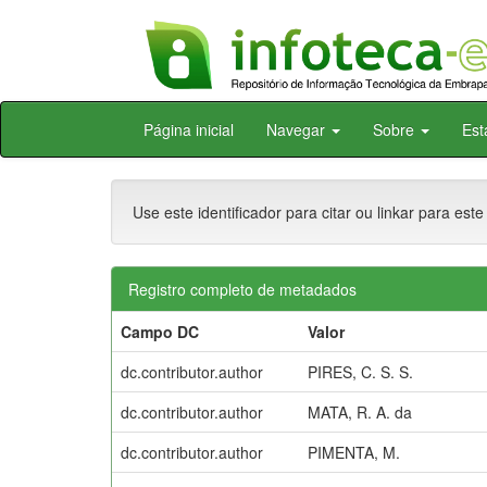
Skip
Página inicial
Navegar
Sobre
Est
navigation
Use este identificador para citar ou linkar para este
Registro completo de metadados
Campo DC
Valor
dc.contributor.author
PIRES, C. S. S.
dc.contributor.author
MATA, R. A. da
dc.contributor.author
PIMENTA, M.