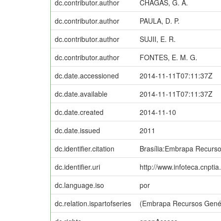
dc.contributor.author
CHAGAS, G. A.
dc.contributor.author
PAULA, D. P.
dc.contributor.author
SUJII, E. R.
dc.contributor.author
FONTES, E. M. G.
dc.date.accessioned
2014-11-11T07:11:37Z
dc.date.available
2014-11-11T07:11:37Z
dc.date.created
2014-11-10
dc.date.issued
2011
dc.identifier.citation
Brasília:Embrapa Recurso
dc.identifier.uri
http://www.infoteca.cnpti
dc.language.iso
por
dc.relation.ispartofseries
(Embrapa Recursos Genéti