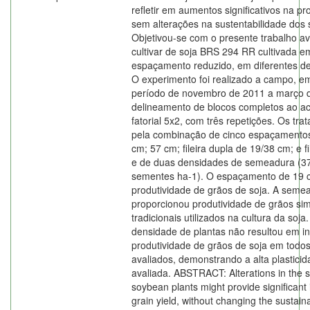
refletir em aumentos significativos na pr
sem alterações na sustentabilidade dos
Objetivou-se com o presente trabalho a
cultivar de soja BRS 294 RR cultivada em 
espaçamento reduzido, em diferentes d
O experimento foi realizado a campo, e
período de novembro de 2011 a março de
delineamento de blocos completos ao 
fatorial 5x2, com três repetições. Os t
pela combinação de cinco espaçamentos e
cm; 57 cm; fileira dupla de 19/38 cm; e f
e de duas densidades de semeadura (3
sementes ha-1). O espaçamento de 19 
produtividade de grãos de soja. A semea
proporcionou produtividade de grãos si
tradicionais utilizados na cultura da soj
densidade de plantas não resultou em i
produtividade de grãos de soja em tod
avaliados, demonstrando a alta plasticida
avaliada. ABSTRACT: Alterations in the 
soybean plants might provide significant
grain yield, without changing the sustaina