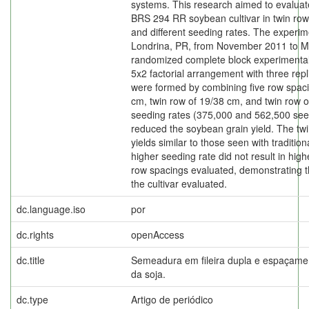
systems. This research aimed to evaluat
BRS 294 RR soybean cultivar in twin ro
and different seeding rates. The experim
Londrina, PR, from November 2011 to M
randomized complete block experimental
5x2 factorial arrangement with three rep
were formed by combining five row spac
cm, twin row of 19/38 cm, and twin row o
seeding rates (375,000 and 562,500 see
reduced the soybean grain yield. The tw
yields similar to those seen with traditi
higher seeding rate did not result in high
row spacings evaluated, demonstrating th
the cultivar evaluated.
dc.language.iso
por
dc.rights
openAccess
dc.title
Semeadura em fileira dupla e espaçamen
da soja.
dc.type
Artigo de periódico