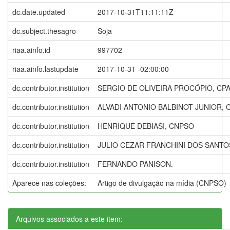
dc.date.updated
2017-10-31T11:11:11Z
dc.subject.thesagro
Soja
riaa.ainfo.id
997702
riaa.ainfo.lastupdate
2017-10-31 -02:00:00
dc.contributor.institution
SERGIO DE OLIVEIRA PROCÓPIO, CP
dc.contributor.institution
ALVADI ANTONIO BALBINOT JUNIOR,
dc.contributor.institution
HENRIQUE DEBIASI, CNPSO
dc.contributor.institution
JULIO CEZAR FRANCHINI DOS SANTO
dc.contributor.institution
FERNANDO PANISON.
Aparece nas coleções:
Artigo de divulgação na mídia (CNPSO)
Arquivos associados a este item: