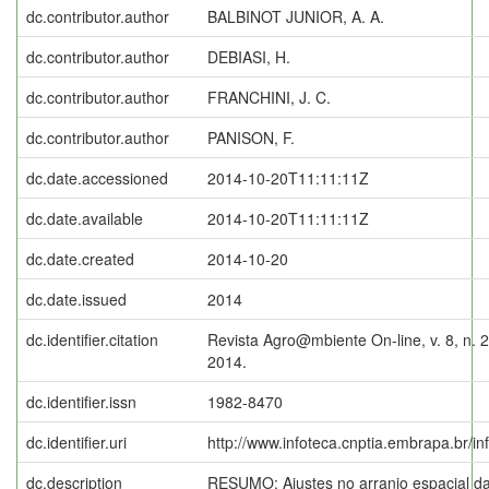
dc.contributor.author
BALBINOT JUNIOR, A. A.
dc.contributor.author
DEBIASI, H.
dc.contributor.author
FRANCHINI, J. C.
dc.contributor.author
PANISON, F.
dc.date.accessioned
2014-10-20T11:11:11Z
dc.date.available
2014-10-20T11:11:11Z
dc.date.created
2014-10-20
dc.date.issued
2014
dc.identifier.citation
Revista Agro@mbiente On-line, v. 8, n. 2
2014.
dc.identifier.issn
1982-8470
dc.identifier.uri
http://www.infoteca.cnptia.embrapa.br/i
dc.description
RESUMO: Ajustes no arranjo espacial d