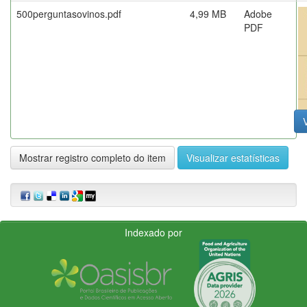
500perguntasovinos.pdf
4,99 MB
Adobe
PDF
V
Mostrar registro completo do item
Visualizar estatísticas
Indexado por