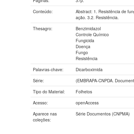
Páginas:
37p.
Conteúdo:
Abstract: 1. Resistência de fu
ação. 3.2. Resistência.
Thesagro:
Benzimidazol
Controle Químico
Fungicida
Doença
Fungo
Resistência
Palavras-chave:
Dicarboximida
Série:
(EMBRAPA-CNPDA. Documento
Tipo do Material:
Folhetos
Acesso:
openAccess
Aparece nas
Série Documentos (CNPMA)
coleções: