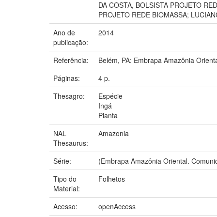
DA COSTA, BOLSISTA PROJETO RED
PROJETO REDE BIOMASSA; LUCIAN
Ano de
2014
publicação:
Referência:
Belém, PA: Embrapa Amazônia Orienta
Páginas:
4 p.
Thesagro:
Espécie
Ingá
Planta
NAL
Amazonia
Thesaurus:
Série:
(Embrapa Amazônia Oriental. Comunic
Tipo do
Folhetos
Material:
Acesso:
openAccess