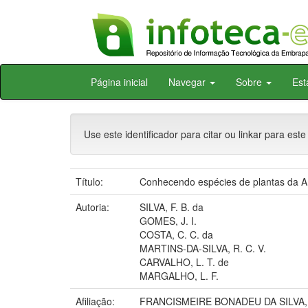
Skip
Página inicial
Navegar
Sobre
Est
navigation
Use este identificador para citar ou linkar para este
Título:
Conhecendo espécies de plantas da Am
Autoria:
SILVA, F. B. da
GOMES, J. I.
COSTA, C. C. da
MARTINS-DA-SILVA, R. C. V.
CARVALHO, L. T. de
MARGALHO, L. F.
Afiliação:
FRANCISMEIRE BONADEU DA SILVA