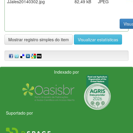
JJales20140302.jpg
82,49 kB
JPEG
Visua
Mostrar registro simples do item
Visualizar estatísticas
Indexado por
Suportado por