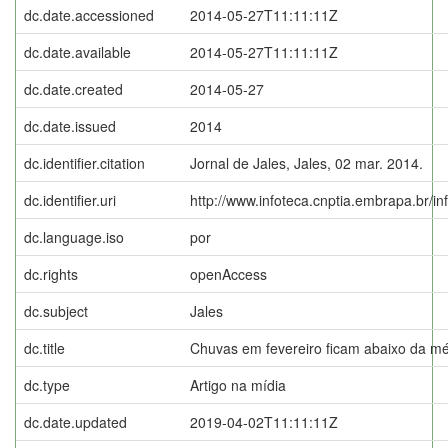
dc.date.accessioned
2014-05-27T11:11:11Z
dc.date.available
2014-05-27T11:11:11Z
dc.date.created
2014-05-27
dc.date.issued
2014
dc.identifier.citation
Jornal de Jales, Jales, 02 mar. 2014.
dc.identifier.uri
http://www.infoteca.cnptia.embrapa.br/i
dc.language.iso
por
dc.rights
openAccess
dc.subject
Jales
dc.title
Chuvas em fevereiro ficam abaixo da mé
dc.type
Artigo na mídia
dc.date.updated
2019-04-02T11:11:11Z