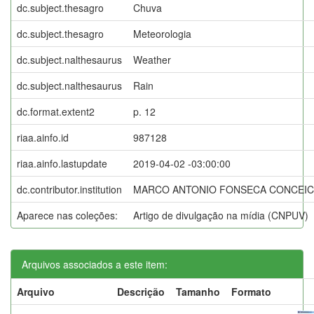
dc.subject.thesagro
Chuva
dc.subject.thesagro
Meteorologia
dc.subject.nalthesaurus
Weather
dc.subject.nalthesaurus
Rain
dc.format.extent2
p. 12
riaa.ainfo.id
987128
riaa.ainfo.lastupdate
2019-04-02 -03:00:00
dc.contributor.institution
MARCO ANTONIO FONSECA CONCEIC
Aparece nas coleções:
Artigo de divulgação na mídia (CNPUV)
Arquivos associados a este item:
Arquivo
Descrição
Tamanho
Formato