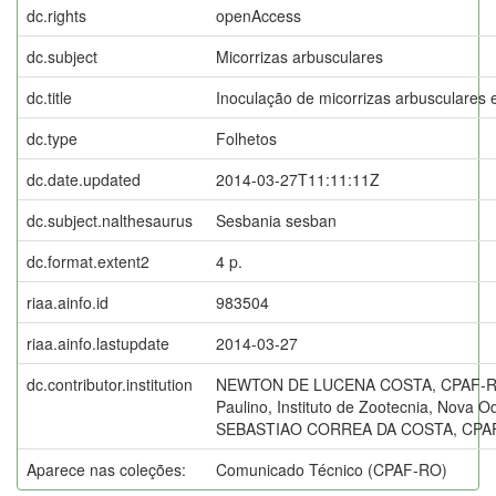
dc.rights
openAccess
dc.subject
Micorrizas arbusculares
dc.title
Inoculação de micorrizas arbusculares
dc.type
Folhetos
dc.date.updated
2014-03-27T11:11:11Z
dc.subject.nalthesaurus
Sesbania sesban
dc.format.extent2
4 p.
riaa.ainfo.id
983504
riaa.ainfo.lastupdate
2014-03-27
dc.contributor.institution
NEWTON DE LUCENA COSTA, CPAF-RR;
Paulino, Instituto de Zootecnia, Nova
SEBASTIAO CORREA DA COSTA, CPA
Aparece nas coleções:
Comunicado Técnico (CPAF-RO)