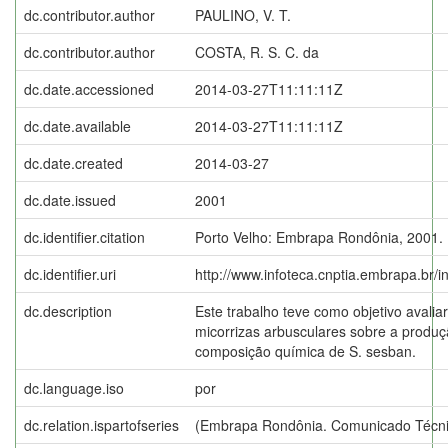
dc.contributor.author
PAULINO, V. T.
dc.contributor.author
COSTA, R. S. C. da
dc.date.accessioned
2014-03-27T11:11:11Z
dc.date.available
2014-03-27T11:11:11Z
dc.date.created
2014-03-27
dc.date.issued
2001
dc.identifier.citation
Porto Velho: Embrapa Rondônia, 2001.
dc.identifier.uri
http://www.infoteca.cnptia.embrapa.br/
dc.description
Este trabalho teve como objetivo avaliar
micorrizas arbusculares sobre a produ
composição química de S. sesban.
dc.language.iso
por
dc.relation.ispartofseries
(Embrapa Rondônia. Comunicado Técni