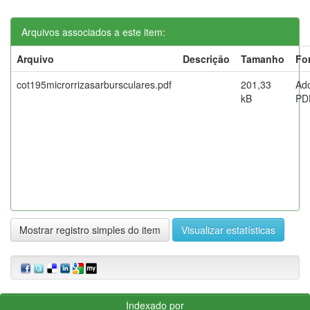
Arquivos associados a este item:
Arquivo
Descrição
Tamanho
Fo
cot195microrrizasarbursculares.pdf
201,33
Ad
kB
PD
Mostrar registro simples do item
Visualizar estatísticas
Indexado por