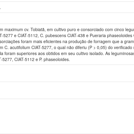
.
aximum cv. Tobiatã, em cultivo puro e consorciado com cinco legumi
T-5277 e CIAT-5112, C. pubescens CIAT-438 e Pueraria phaseoloides 
sorciações foram mais eficientes na produção de forragem que a gram
m C. acutifolium CIAT-5277, o qual não diferiu (P > 0,05) do verificad
a foram superiores aos obtidos em seu cultivo isolado. As leguminosa
AT-5277, CIAT-5112 e P. phaseoloides.