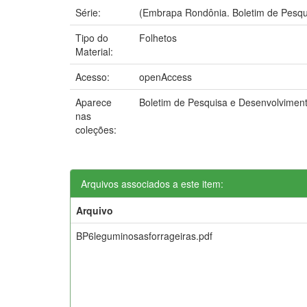
Série:
(Embrapa Rondônia. Boletim de Pesqui
Tipo do
Folhetos
Material:
Acesso:
openAccess
Aparece
Boletim de Pesquisa e Desenvolvime
nas
coleções:
Arquivos associados a este item:
Arquivo
BP6leguminosasforrageiras.pdf