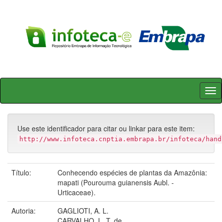
Skip
navigation
Use este identificador para citar ou linkar para este item:
http://www.infoteca.cnptia.embrapa.br/infoteca/hand
Título:
Conhecendo espécies de plantas da Amazônia:
mapati (Pourouma guianensis Aubl. -
Urticaceae).
Autoria:
GAGLIOTI, A. L.
CARVALHO, L. T. de