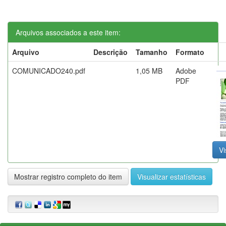
Arquivos associados a este item:
Arquivo
Descrição
Tamanho
Formato
COMUNICADO240.pdf
1,05 MB
Adobe
PDF
Vi
Mostrar registro completo do item
Visualizar estatísticas