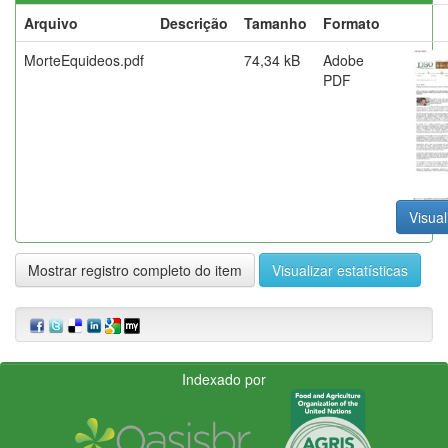
Arquivo
Descrição
Tamanho
Formato
MorteEquideos.pdf
74,34 kB
Adobe
PDF
Visual
Mostrar registro completo do item
Visualizar estatísticas
Indexado por