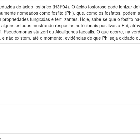
eduzida do ácido fosfórico (H3P04). O ácido fosforoso pode ionizar do
mumente nomeados como fosfito (Phi), que, como os fosfatos, podem ser
m propriedades fungicidas e fertilizantes. Hoje, sabe-se que o fosfito nã
alguns estudos mostrando respostas nutricionais positivas a Phi, atrav
li, Pseudomonas stutzeri ou Alcaligenes faecalis. O que ocorre, na ve
de, e não existem, até o momento, evidências de que Phi seja oxidado o
)