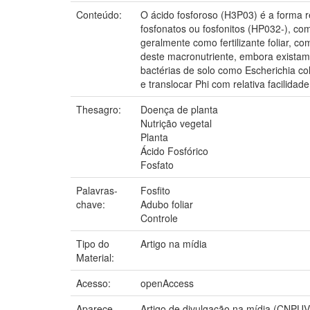
Conteúdo:
O ácido fosforoso (H3P03) é a forma r
fosfonatos ou fosfonitos (HP032-), co
geralmente como fertilizante foliar, co
deste macronutriente, embora existam 
bactérias de solo como Escherichia co
e translocar Phi com relativa facilida
Thesagro:
Doença de planta
Nutrição vegetal
Planta
Ácido Fosfórico
Fosfato
Palavras-
Fosfito
chave:
Adubo foliar
Controle
Tipo do
Artigo na mídia
Material:
Acesso:
openAccess
Aparece
Artigo de divulgação na mídia (CNPUV