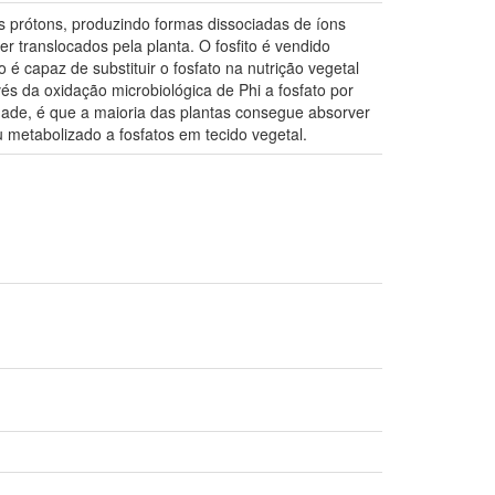
is prótons, produzindo formas dissociadas de íons
 translocados pela planta. O fosfito é vendido
o é capaz de substituir o fosfato na nutrição vegetal
és da oxidação microbiológica de Phi a fosfato por
rdade, é que a maioria das plantas consegue absorver
u metabolizado a fosfatos em tecido vegetal.