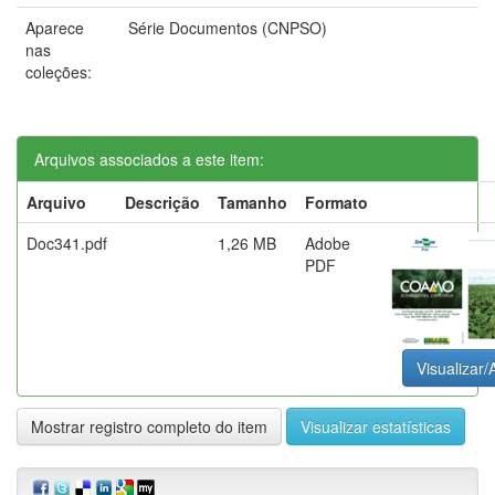
Aparece
Série Documentos (CNPSO)
nas
coleções:
Arquivos associados a este item:
Arquivo
Descrição
Tamanho
Formato
Doc341.pdf
1,26 MB
Adobe
PDF
Visualizar/A
Mostrar registro completo do item
Visualizar estatísticas