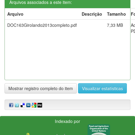
Arquivos associados a este item:
Arquivo
Descrição
Tamanho
F
DOC163Girolando2013completo.pdf
7,33 MB
A
P
Mostrar registro completo do item
Visualizar estatísticas
Indexado por