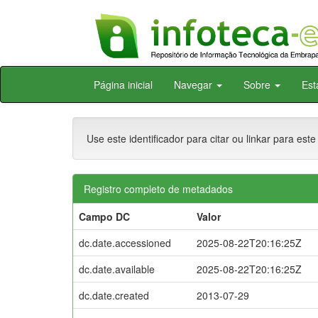
Skip
Página inicial
Navegar
Sobre
Est
navigation
Use este identificador para citar ou linkar para este
Registro completo de metadados
Campo DC
Valor
dc.date.accessioned
2025-08-22T20:16:25Z
dc.date.available
2025-08-22T20:16:25Z
dc.date.created
2013-07-29