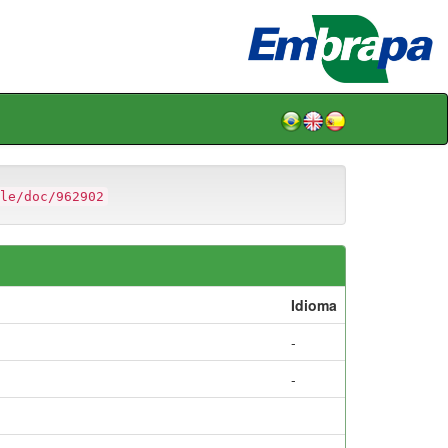
le/doc/962902
Idioma
-
-