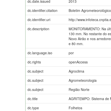
dc.date.issued
2013
dc.identifier.citation
Boletim Agrometeorológico
dc.identifier.uri
http://www.infoteca.cnptia
dc.description
MONITORAMENTO: Na última
130 mm. No restante do es
Novo Airão e nos arredore
e 80 mm.
dc.language.iso
por
dc.rights
openAccess
dc.subject
Agroclima
dc.subject
Agrometeorologia
dc.subject
Região Norte
dc.title
AGRITEMPO: Sistema de Mo
dc.type
Folhetos