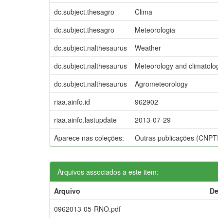
dc.subject.thesagro
Clima
dc.subject.thesagro
Meteorologia
dc.subject.nalthesaurus
Weather
dc.subject.nalthesaurus
Meteorology and climatolo
dc.subject.nalthesaurus
Agrometeorology
riaa.ainfo.id
962902
riaa.ainfo.lastupdate
2013-07-29
Aparece nas coleções:
Outras publicações (CNPT
Arquivos associados a este item:
Arquivo
De
0962013-05-RNO.pdf